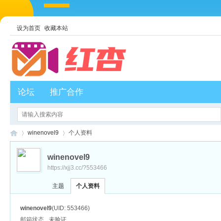
设为首页
收藏本站
论坛
推广合作
winenovel9
个人资料
winenovel9
https://xjj3.cc/?553466
红
›
›
主题
个人资料
winenovel9
(UID: 553466)
邮箱状态
未验证