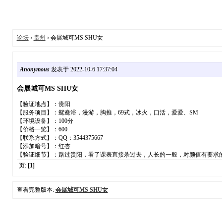
论坛
›
贵州
› 会展城可MS SHU女
Anonymous
发表于 2022-10-6 17:37:04
会展城可MS SHU女
【验证地点】：贵阳
【服务项目】：鸳鸯浴，漫游，胸推，69式，冰火，口活，爱爱、SM
【环境设备】：100分
【价格一览】：600
【联系方式】：QQ：3544375667
【添加暗号】：红杏
【验证细节】：路过贵阳，看了课表直接杀过去，人长的一般，对颜值有要求
页:
[1]
查看完整版本:
会展城可MS SHU女