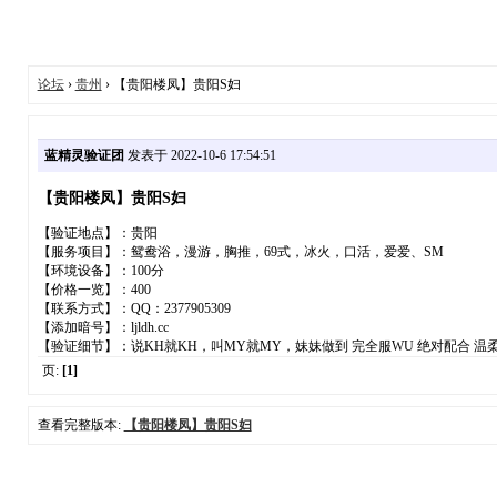
论坛
›
贵州
› 【贵阳楼凤】贵阳S妇
蓝精灵验证团
发表于 2022-10-6 17:54:51
【贵阳楼凤】贵阳S妇
【验证地点】：贵阳
【服务项目】：鸳鸯浴，漫游，胸推，69式，冰火，口活，爱爱、SM
【环境设备】：100分
【价格一览】：400
【联系方式】：QQ：2377905309
【添加暗号】：ljldh.cc
【验证细节】：说KH就KH，叫MY就MY，妹妹做到 完全服WU 绝对配合 温
页:
[1]
查看完整版本:
【贵阳楼凤】贵阳S妇