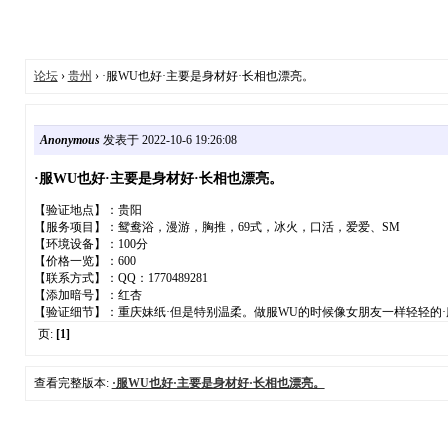
论坛
›
贵州
› ·服WU也好·主要是身材好·长相也漂亮。
Anonymous
发表于 2022-10-6 19:26:08
·服WU也好·主要是身材好·长相也漂亮。
【验证地点】：贵阳
【服务项目】：鸳鸯浴，漫游，胸推，69式，冰火，口活，爱爱、SM
【环境设备】：100分
【价格一览】：600
【联系方式】：QQ：1770489281
【添加暗号】：红杏
【验证细节】：重庆妹纸·但是特别温柔。做服WU的时候像女朋友一样轻轻的·
页:
[1]
查看完整版本:
·服WU也好·主要是身材好·长相也漂亮。