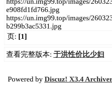
https://un.img99.top/images/26032
e908fd1fd766.jpg
https://un.img99.top/images/2603
b299b3ac5331.jpg
页:
[1]
查看完整版本:
于洪性价比少妇
Powered by
Discuz! X3.4 Archive