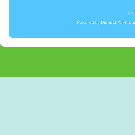
Arc
Powered by
Discuz!
X3.4
. De