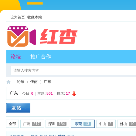
设为首页
收藏本站
论坛
推广合作
论坛
佳丽
广东
广东
今日:
0
|
主题:
501
|
排名:
17
红
»
›
›
全部
广州
317
深圳
154
东莞
13
中山
2
佛山
10