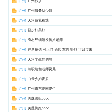
广州莎莎
[
广州
]
广州服务型少妇
[
广州
]
天河巨乳糖糖
[
广州
]
轻少妇美好
[
广州
]
身材纤细短发御姐老师
[
广州
]
任意挑选 可上门 酒店 车震 野战 可以过来
[
广州
]
天河学生妹调教
[
广州
]
兼职瑜伽老师灵儿
[
广州
]
白云少妇麦多
[
广州
]
广州市东晓南伊伊
[
广州
]
美腿御姐coco
[
广州
]
美腿御姐coco
[
广州
]