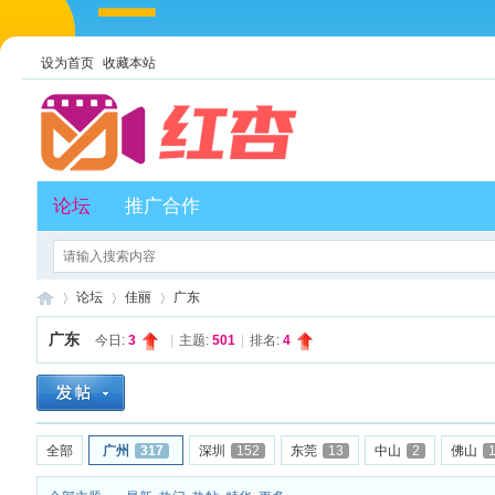
设为首页
收藏本站
论坛
推广合作
论坛
佳丽
广东
广东
今日:
3
|
主题:
501
|
排名:
4
红
»
›
›
全部
广州
317
深圳
152
东莞
13
中山
2
佛山