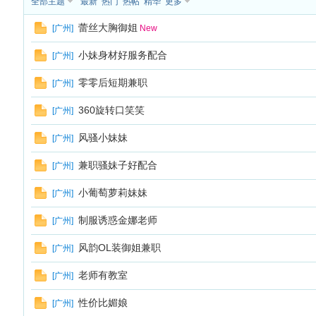
全部主题
最新
热门
热帖
精华
更多
蕾丝大胸御姐
[
广州
]
New
小妹身材好服务配合
[
广州
]
杏
零零后短期兼职
[
广州
]
360旋转口笑笑
[
广州
]
风骚小妹妹
[
广州
]
兼职骚妹子好配合
[
广州
]
小葡萄萝莉妹妹
[
广州
]
制服诱惑金娜老师
[
广州
]
风韵OL装御姐兼职
[
广州
]
老师有教室
[
广州
]
性价比媚娘
[
广州
]