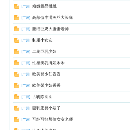
粉嫩极品桃桃
[
广州
]
高颜值丰满黑丝大长腿
[
广州
]
腰细巨奶大蜜蜜老师
[
广州
]
制服小女友
[
广州
]
二刷巨乳少妇
[
广州
]
性感美乳御姐禾禾
[
广州
]
欧美臀少妇香香
[
广州
]
欧美臀少妇香香
[
广州
]
舌吻陈圆圆
[
广州
]
巨乳肥臀小姨子
[
广州
]
可纯可欲颜值女友老师
[
广州
]