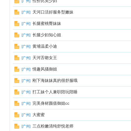
性价比美少妇
[
广州
]
天河口活好服务型嫩妹
[
广州
]
长腿蜜桃臀妹妹
[
广州
]
长腿少妇知心姐
[
广州
]
黄埔温柔小迪
[
广州
]
天河舌吻女王
[
广州
]
情趣风骚御姐
[
广州
]
刚下海妹妹真的很舒服哦
[
广州
]
打工妹个人兼职陪玩陪睡
[
广州
]
完美身材颜值御姐cc
[
广州
]
大蜜蜜
[
广州
]
三点粉嫩清纯舒悦老师
[
广州
]