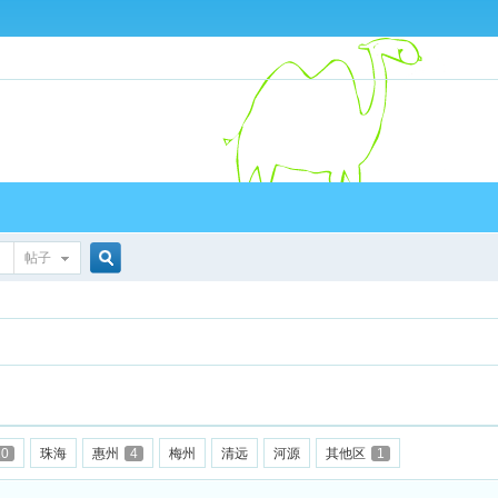
帖子
搜
索
10
珠海
惠州
4
梅州
清远
河源
其他区
1