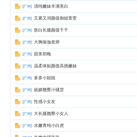
清纯嫩妹丰满美白
[
广州
]
又紧又润颜值御姐萱萱
[
广州
]
肤白长腿颜值千千
[
广州
]
大胸瑜伽老师
[
广州
]
甜美初晚
[
广州
]
温柔体贴颜值高挑嫩妹
[
广州
]
多多小姐姐
[
广州
]
妩媚翘臀小骚货
[
广州
]
性感小女友
[
广州
]
大长腿翘臀小女人
[
广州
]
水嫩青纯小白虎
[
广州
]