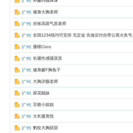
外嫩内骚珠珠
[
广州
]
健身大胸老师
[
广州
]
丝袜高跟气质老师
[
广州
]
全国1234线均可安排 无定金 先做后付自带公寓火鱼号:W
[
广州
]
腿模Coco
[
广州
]
长腿性感骚淇淇
[
广州
]
健身媛F胸兔子
[
广州
]
大胸汐颜老师
[
广州
]
探花靓妹
[
广州
]
舌吻小姐姐
[
广州
]
大长腿熹悦
[
广州
]
豹纹大胸甜甜
[
广州
]