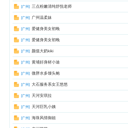
三点粉嫩清纯舒悦老师
[
广州
]
广州温柔妹
[
广州
]
爱健身美女初晚
[
广州
]
爱健身美女初晚
[
广州
]
颜值大奶kiki
[
广州
]
黄埔好身材小迪
[
广州
]
微胖水多馒头鲍
[
广州
]
大石服务系女王悠悠
[
广州
]
天河安琪拉
[
广州
]
天河巨乳小姨
[
广州
]
海珠风情御姐
[
广州
]