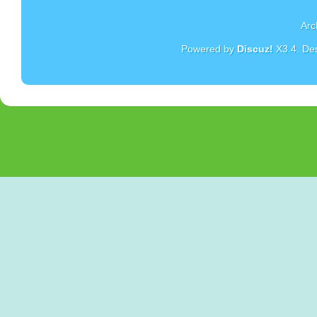
Arc
Powered by
Discuz!
X3.4
. De