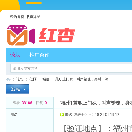
设为首页
收藏本站
论坛
推广合作
论坛
佳丽
福建
兼职上门妹，叫声销魂，身材一流
[福州]
兼职上门妹，叫声销魂，身
查看:
38186
|
回复:
0
红
»
›
›
›
匿名
匿名
发表于 2022-10-21 01:19:12
【验证地点】：福州