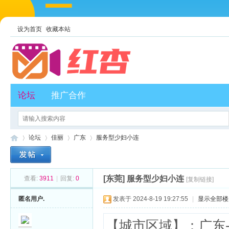
设为首页
收藏本站
论坛
推广合作
论坛
佳丽
广东
服务型少妇小连
[东莞]
服务型少妇小连
查看:
3911
|
回复:
0
[复制链接]
红
»
›
›
›
匿名用户.
发表于 2024-8-19 19:27:55
|
显示全部楼
【城市区域】：广东-