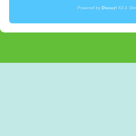
Powered by
Discuz!
X3.4
. De