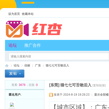
设为首页
收藏本站
论坛
推广合作
论坛
佳丽
广东
猫七七可舌吻后入
[东莞]
猫七七可舌吻后入
查看:
3676
|
回复:
0
[复制链接]
红
»
›
›
›
匿名用户.
发表于 2024-8-19 19:28:23
|
显示全部楼
【城市区域】：广东-