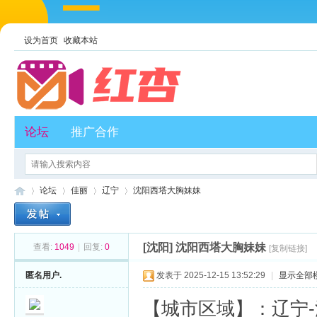
设为首页
收藏本站
论坛
推广合作
论坛
佳丽
辽宁
沈阳西塔大胸妹妹
[沈阳]
沈阳西塔大胸妹妹
查看:
1049
|
回复:
0
[复制链接]
红
»
›
›
›
匿名用户.
发表于 2025-12-15 13:52:29
|
显示全部
【城市区域】：辽宁-