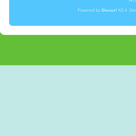
Arc
Powered by
Discuz!
X3.4
. De