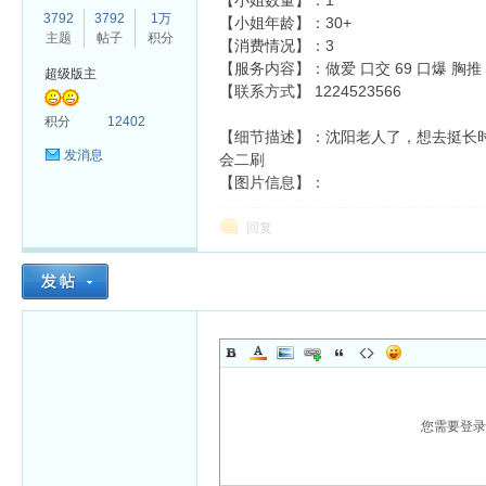
【小姐数量】：1
3792
3792
1万
【小姐年龄】：30+
主题
帖子
积分
【消费情况】：3
【服务内容】：做爱 口交 69 口爆 胸推 
超级版主
【联系方式】
1224523566
杏
积分
12402
【细节描述】：沈阳老人了，想去挺长
发消息
会二刷
【图片信息】：
回复
您需要登