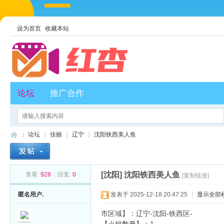
设为首页
收藏本站
论坛
推广合作
论坛
佳丽
辽宁
沈阳铁西美人鱼
[沈阳]
沈阳铁西美人鱼
查看:
928
|
回复:
0
[复制链接]
红
»
›
›
›
匿名用户.
发表于 2025-12-18 20:47:25
|
显示全部
市区域】：辽宁-沈阳-铁西区-