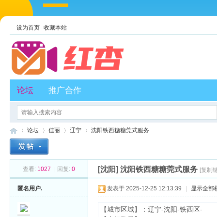
设为首页
收藏本站
论坛
推广合作
论坛
佳丽
辽宁
沈阳铁西糖糖莞式服务
[沈阳]
沈阳铁西糖糖莞式服务
查看:
1027
|
回复:
0
[复制
红
»
›
›
›
匿名用户.
发表于 2025-12-25 12:13:39
|
显示全部
【城市区域】：辽宁-沈阳-铁西区-