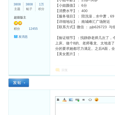
【小姐年龄】： 25岁-30岁
3808
3808
1万
【小姐颜值】： 6分
主题
帖子
积分
【消费水平】： 400
【服务项目】： 陪洗澡，水中萧，6
超级版主
【详细地址】： 南城峰汇广场附近
【联系方式】
微信 ： pjb626723 与你
杏
积分
12455
发消息
【验证细节】：找静静老师几次了，
上床。做个8的、老师毒龙、太地道
分的要求她都尽力满足。之后A面，
【美女图片】：
回复