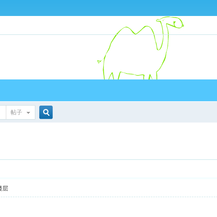
帖子
搜
索
楼层