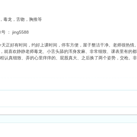
9，毒龙，舌吻，胸推等
号 ： jing5588
今天正好有时间，约好上课时间，停车方便，屋子整洁干净。老师很热情
了，就喜欢静静老师毒龙、小舌头舔的浑身发麻、非常细致、课表里有的都
全程认真细致、弄的心里痒痒的、屁股真大、之后换了两个姿势，交枪。