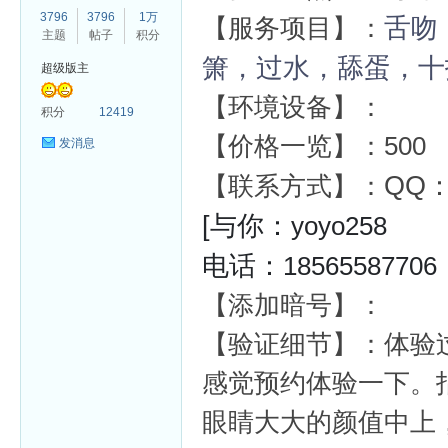
3796
3796
1万
舌吻
【服务项目】：
主题
帖子
积分
箫，过水，舔蛋，十
超级版主
【环境设备】：
杏
积分
12419
【价格一览】：500
发消息
QQ
【联系方式】：
[与你：
yoyo258
电话：
18565587706
【添加暗号】：
【验证细节】：
体验
感觉预约体验一下。
眼睛大大的颜值中上