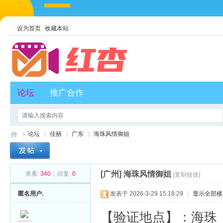
设为首页
收藏本站
论坛
推广合作
论坛
佳丽
广东
海珠风情御姐
[广州]
海珠风情御姐
查看:
340
|
回复:
0
[复制链接]
红
»
›
›
›
匿名用户.
发表于 2026-3-29 15:18:29
|
显示全部楼
【验证地点】：海珠