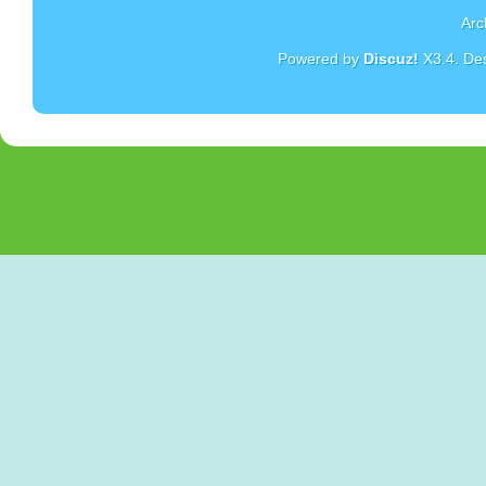
Arc
Powered by
Discuz!
X3.4
. De