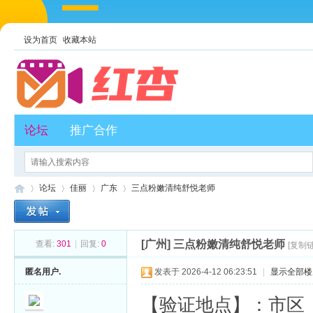
设为首页
收藏本站
论坛
推广合作
论坛
佳丽
广东
三点粉嫩清纯舒悦老师
[广州]
三点粉嫩清纯舒悦老师
查看:
301
|
回复:
0
[复制
红
»
›
›
›
匿名用户.
发表于 2026-4-12 06:23:51
|
显示全部楼
【验证地点】：市区