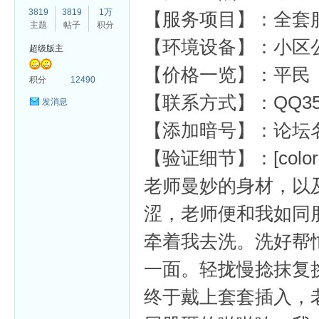
3819
3819
1万
【服务项目】：全套
主题
帖子
积分
【环境设备】：小区
超级版主
【价格一览】：平民
杏
积分
12490
【联系方式】：QQ352
发消息
【添加暗号】：论坛
【验证细节】：[color=var
老师曼妙的身材，以
涩，老师便和我如同
牵着我去洗。洗好帮
一面。轻拢慢捻抹复
终于戴上套套插入，