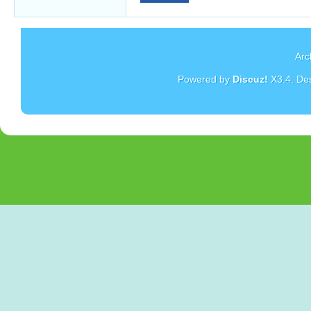
Arc
Powered by
Discuz!
X3.4
. De