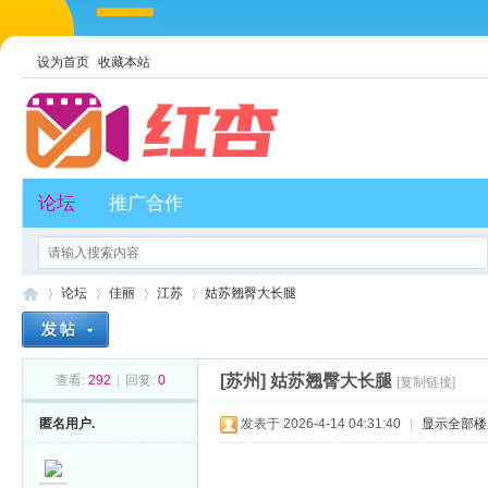
设为首页
收藏本站
论坛
推广合作
论坛
佳丽
江苏
姑苏翘臀大长腿
[苏州]
姑苏翘臀大长腿
查看:
292
|
回复:
0
[复制链接]
红
»
›
›
›
匿名用户.
发表于 2026-4-14 04:31:40
|
显示全部楼