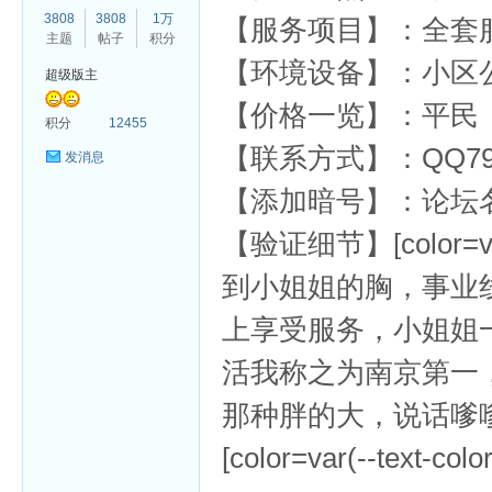
3808
3808
1万
【服务项目】：全套
主题
帖子
积分
【环境设备】：小区
超级版主
【价格一览】：平民
杏
积分
12455
【联系方式】：QQ792
发消息
【添加暗号】：论坛
【验证细节】[color=var(-
到小姐姐的胸，事业
上享受服务，小姐姐
活我称之为南京第一
那种胖的大，说话嗲
[color=var(--text-colo