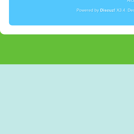
Arc
Powered by
Discuz!
X3.4
. De