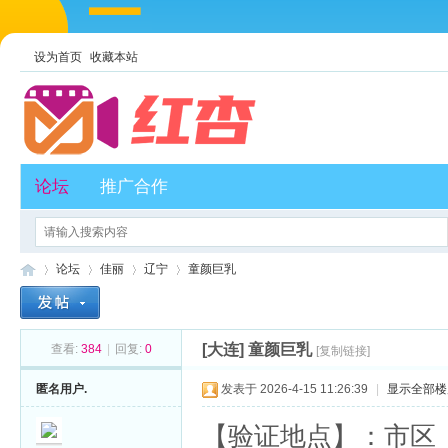
设为首页
收藏本站
论坛
推广合作
论坛
佳丽
辽宁
童颜巨乳
[大连]
童颜巨乳
查看:
384
|
回复:
0
[复制链接]
红
»
›
›
›
匿名用户.
发表于 2026-4-15 11:26:39
|
显示全部楼
【验证地点】：市区