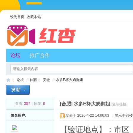
设为首页
收藏本站
论坛
推广合作
论坛
佳丽
安徽
水多E杯大奶御姐
[合肥]
水多E杯大奶御姐
查看:
387
|
回复:
0
[复制链接]
红
»
›
›
›
匿名用户.
发表于 2026-4-22 14:06:03
|
显示全部楼
【验证地点】：市区