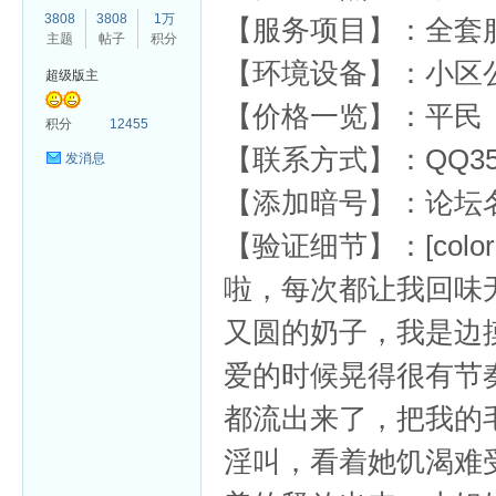
3808
3808
1万
【服务项目】：全套
主题
帖子
积分
【环境设备】：小区
超级版主
【价格一览】：平民
杏
积分
12455
【联系方式】：QQ352
发消息
【添加暗号】：论坛
【验证细节】：[color=var
啦，每次都让我回味
又圆的奶子，我是边
爱的时候晃得很有节
都流出来了，把我的
淫叫，看着她饥渴难