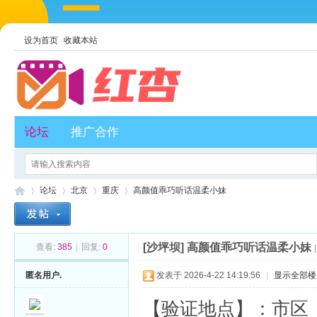
设为首页
收藏本站
论坛
推广合作
论坛
北京
重庆
高颜值乖巧听话温柔小妹
[沙坪坝]
高颜值乖巧听话温柔小妹
查看:
385
|
回复:
0
红
»
›
›
›
匿名用户.
发表于 2026-4-22 14:19:56
|
显示全部楼
【验证地点】：市区