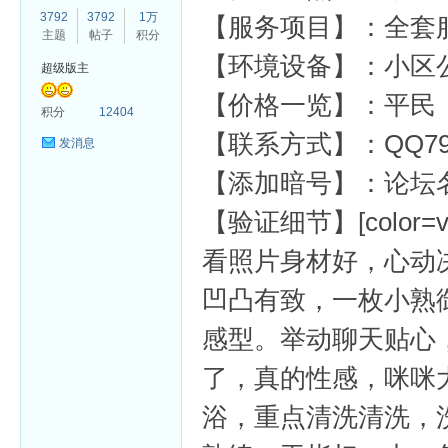
3792
3792
1万
【服务项目】：全套
主题
帖子
积分
【环境设备】：小区
超级版主
【价格一览】：平民
杏
积分
12404
【联系方式】：QQ792
发消息
【添加暗号】：论坛
【验证细节】[color=var(-
看照片身材好，心动
凹凸有致，一枚小熟
感型。举动聊天贴心
了，真的性感，咪咪
浴，重点清洗清洗，