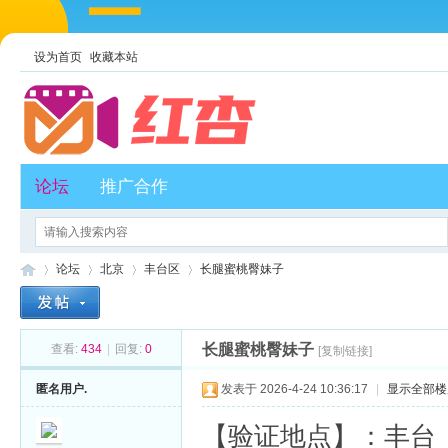
设为首页
收藏本站
论坛
推广合作
论坛
北京
丰台区
长腿蜜桃臀妹子
长腿蜜桃臀妹子
查看:
434
|
回复:
0
[复制链接]
红
»
›
›
›
匿名用户.
发表于 2026-4-24 10:36:17
|
显示全部楼
【验证地点】：丰台