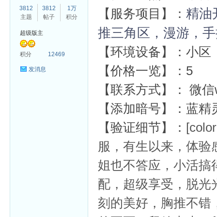
3812
3812
1万
精油
【服务项目】：
主题
帖子
积分
推三角区，漫游，手
超级版主
【环境设备】：小区
杏
积分
12469
【价格一览】：5
发消息
【联系方式】： 微信woji
【添加暗号】：蓝精
【验证细节】：
[colo
服，有生以来，体验
姐也不答应，小活搞
配，超级享受，脱光
刻的美好，胸推不错