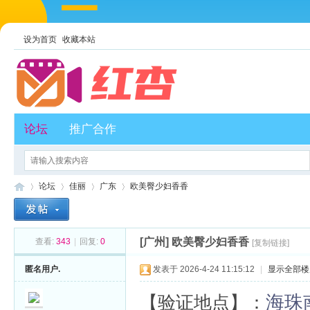
设为首页
收藏本站
论坛
推广合作
论坛
佳丽
广东
欧美臀少妇香香
[广州]
欧美臀少妇香香
查看:
343
|
回复:
0
[复制链接]
红
»
›
›
›
匿名用户.
发表于 2026-4-24 11:15:12
|
显示全部楼
海珠
【验证地点】：