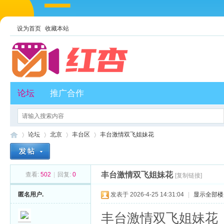
设为首页
收藏本站
论坛
推广合作
论坛
北京
丰台区
丰台激情双飞姐妹花
丰台激情双飞姐妹花
查看:
502
|
回复:
0
[复制链接]
红
»
›
›
›
匿名用户.
发表于 2026-4-25 14:31:04
|
显示全部楼
丰台激情双飞姐妹花