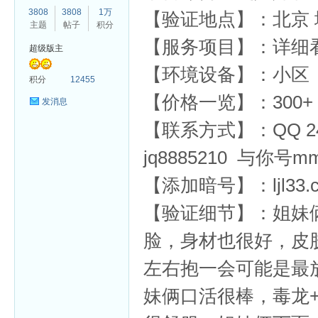
3808
3808
1万
【验证地点】：北京 
主题
帖子
积分
【服务项目】：详细
超级版主
【环境设备】：小区
杏
积分
12455
【价格一览】：300+
发消息
【联系方式】：QQ 2407
jq8885210 与你号mm
【添加暗号】：ljl33.c
【验证细节】：姐妹
脸，身材也很好，皮
左右抱一会可能是最
妹俩口活很棒，毒龙