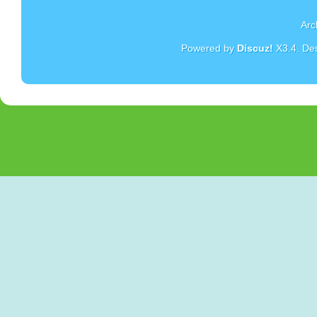
Arc
Powered by
Discuz!
X3.4
. De