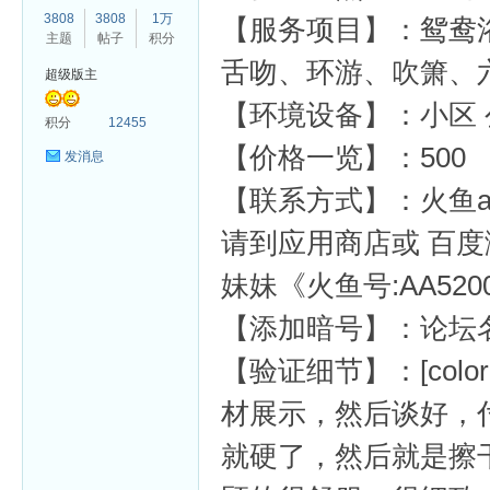
3808
3808
1万
【服务项目】：鸳鸯
主题
帖子
积分
舌吻、环游、吹箫、
超级版主
【环境设备】：小区 
杏
积分
12455
【价格一览】：500
发消息
【联系方式】：火鱼app
请到应用商店或 百度
妹妹《火鱼号:AA52
【添加暗号】：论坛
【验证细节】：[color=var
材展示，然后谈好，
就硬了，然后就是擦