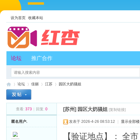
设为首页
收藏本站
论坛
推广合作
论坛
佳丽
江苏
园区大奶骚姐
[苏州]
园区大奶骚姐
查看:
373
|
回复:
0
[复制链接]
红
»
›
›
›
匿名用户.
发表于 2026-4-26 08:53:12
|
显示全部楼
【验证地点】： 全市