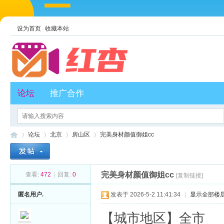
设为首页
收藏本站
论坛
推广合作
论坛
北京
房山区
完美身材颜值御姐cc
完美身材颜值御姐cc
查看:
472
|
回复:
0
[复制链接]
红
»
›
›
›
匿名用户.
发表于 2026-5-2 11:41:34
|
显示全部楼
【城市地区】全市