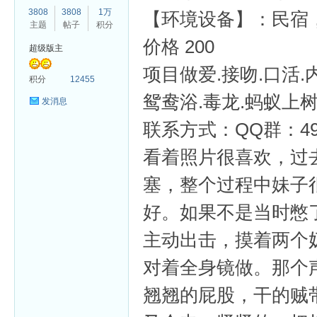
3808
3808
1万
【环境设备】：民宿
主题
帖子
积分
价格 200
超级版主
项目做爱.接吻.口活.
杏
积分
12455
鸳鸯浴.毒龙.蚂蚁上
发消息
联系方式：QQ群：498
看着照片很喜欢，过
塞，整个过程中妹子
好。如果不是当时憋
主动出击，摸着两个
对着全身镜做。那个
翘翘的屁股，干的贼