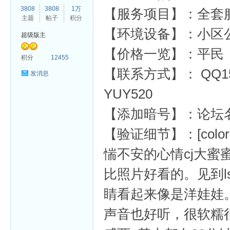
3808
3808
1万
【服务项目】：全套
主题
帖子
积分
【环境设备】：小区
超级版主
【价格一览】：平民
杏
积分
12455
【联系方式】： QQ155
发消息
YUY520
【添加暗号】：论坛
【验证细节】：[color=var
惴不安的心情cj大
比照片好看的。见到
睛看起来像是洋娃娃
声音也好听，很软糯