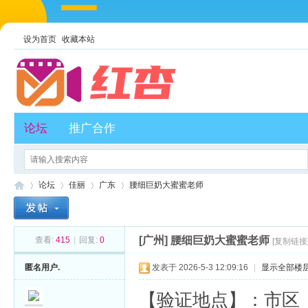
设为首页
收藏本站
论坛
推广合作
论坛
佳丽
广东
腰细巨奶大蜜蜜老师
[广州]
腰细巨奶大蜜蜜老师
查看:
415
|
回复:
0
[复制链接
红
»
›
›
›
匿名用户.
发表于 2026-5-3 12:09:16
|
显示全部楼
【验证地点】：市区