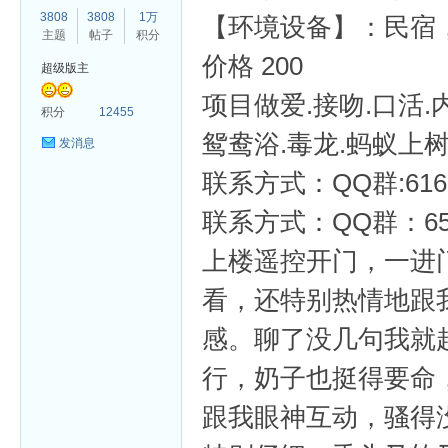
3808
3808
1万
【环境设备】：民宿
主题
帖子
积分
价格 200
超级版主
项目做爱.接吻.口活.
杏
积分
12455
鸳鸯浴.毒龙.蚂蚁上
发消息
联系方式：QQ群:6163
联系方式：QQ群：659
上楼遥控开门，一进
看，还特别热情地跟
感。聊了没几句我就
行，奶子也挺得要命
跟我眼神互动，骚得