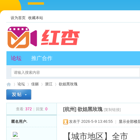
设为首页
收藏本站
论坛
推广合作
论坛
佳丽
浙江
欲姐黑玫瑰
[杭州]
欲姐黑玫瑰
查看:
372
|
回复:
0
[复制链接]
红
»
›
›
›
匿名用户.
发表于 2026-5-9 13:46:55
|
显示全部楼
【城市地区】全市