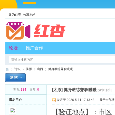
设为首页
收藏本站
论坛
推广合作
论坛
佳丽
山西
健身教练兼职暖暖
[太原]
健身教练兼职暖暖
查看:
384
|
回复:
0
[复制链接]
红
»
›
›
›
匿名用户.
发表于 2026-5-11 17:13:48
|
显示全部楼
【验证地点】：市区