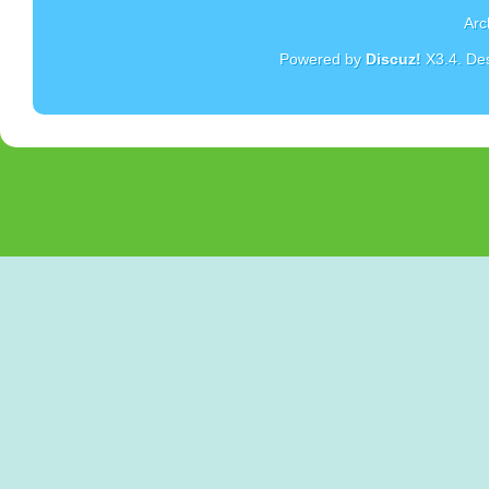
Arc
Powered by
Discuz!
X3.4
. De