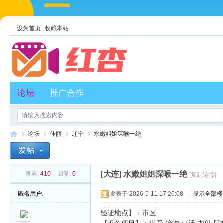
设为首页
收藏本站
论坛
推广合作
论坛
佳丽
辽宁
水嫩姐姐深喉一绝
[大连]
水嫩姐姐深喉一绝
查看:
410
|
回复:
0
[复制链接]
红
»
›
›
›
匿名用户.
发表于 2026-5-11 17:26:08
|
显示全部楼
验证地点】：市区