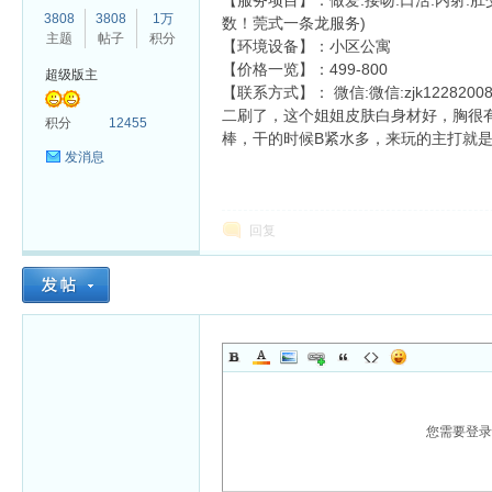
【服务项目】：做爱.接吻.口活.内射.肛交
3808
3808
1万
数！莞式一条龙服务)
主题
帖子
积分
【环境设备】：小区公寓
【价格一览】：499-800
超级版主
【联系方式】： 微信:微信:zjk1228200
二刷了，这个姐姐皮肤白身材好，胸很有
杏
积分
12455
棒，干的时候B紧水多，来玩的主打就
发消息
回复
您需要登