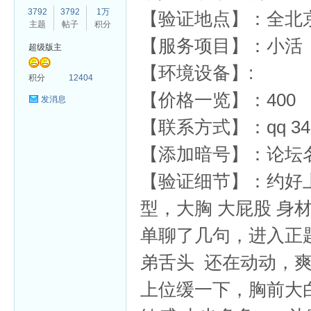
3792
3792
1万
【验证地点】：全北
主题
帖子
积分
【服务项目】：小活
超级版主
【环境设备】:
杏
积分
12404
【价格一览】：400 7
发消息
【联系方式】：qq 3
【添加暗号】：论坛
【验证细节】：约好
型，大胸 大屁股 身
单聊了几句，进入正
弟舌头 还在动动，
上位缓一下，胸前大