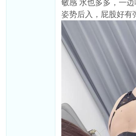
敏感 水也多多，一
姿势后入，屁股好有