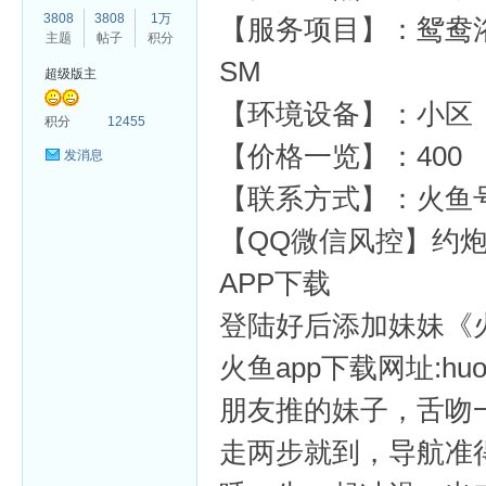
3808
3808
1万
【服务项目】：鸳鸯
主题
帖子
积分
SM
超级版主
【环境设备】：小区
杏
积分
12455
【价格一览】：400
发消息
【联系方式】：火鱼号：
【QQ微信风控】约炮
APP下载
登陆好后添加妹妹《火鱼
火鱼app下载网址:huoy
朋友推的妹子，舌吻
走两步就到，导航准