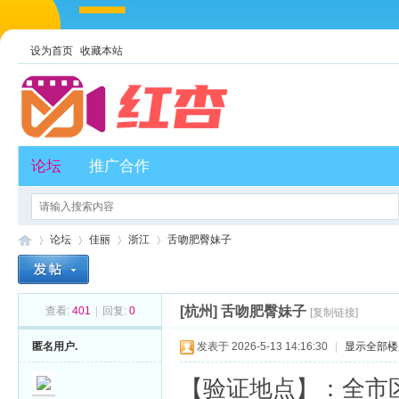
设为首页
收藏本站
论坛
推广合作
论坛
佳丽
浙江
舌吻肥臀妹子
[杭州]
舌吻肥臀妹子
查看:
401
|
回复:
0
[复制链接]
红
»
›
›
›
匿名用户.
发表于 2026-5-13 14:16:30
|
显示全部楼
【验证地点】：全市