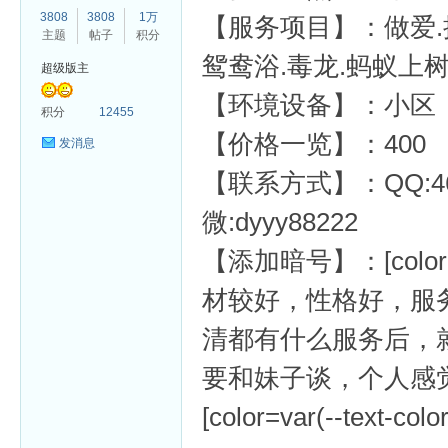
3808
3808
1万
【服务项目】：做爱.接
主题
帖子
积分
鸳鸯浴.毒龙.蚂蚁上树.
超级版主
【环境设备】：小区
杏
积分
12455
【价格一览】：400
发消息
【联系方式】：QQ:469
微:dyyy88222
【添加暗号】：[color=var
材较好，性格好，服
清都有什么服务后，
要和妹子谈，个人感
[color=var(--text-colo