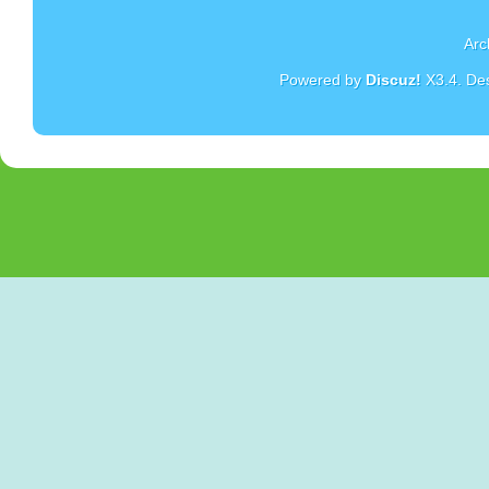
Arc
Powered by
Discuz!
X3.4
. De