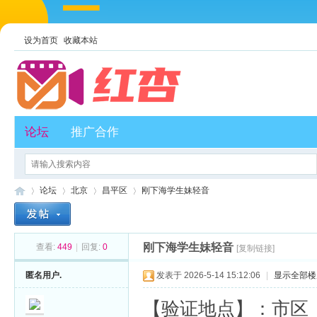
设为首页
收藏本站
论坛
推广合作
论坛
北京
昌平区
刚下海学生妹轻音
刚下海学生妹轻音
查看:
449
|
回复:
0
[复制链接]
红
»
›
›
›
匿名用户.
发表于 2026-5-14 15:12:06
|
显示全部楼
【验证地点】：市区