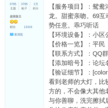
3795
3795
1万
【服务项目】：鸳鸯
主题
帖子
积分
龙。甜蜜亲吻。69
超级版主
势任意。乖巧听话
杏
积分
12416
【环境设备】：小区
发消息
【价格一览】：平民
【联系方式】：QQ群:2
【添加暗号】：论坛
【验证细节】：[color=var
看到老师的大灯，比
方的，不会像大其他
与你善聊，洗完擦拭