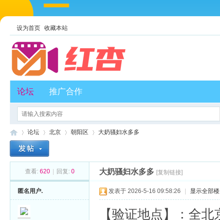
设为首页
收藏本站
论坛
推广合作
论坛
北京
朝阳区
大奶骚妇水多多
大奶骚妇水多多
查看:
620
|
回复:
0
[复制链接]
红
»
›
›
›
匿名用户.
发表于 2026-5-16 09:58:26
|
显示全部楼
【验证地点】：全北