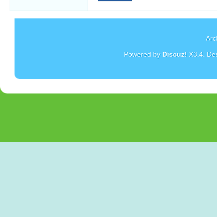
Arc
Powered by
Discuz!
X3.4
. De