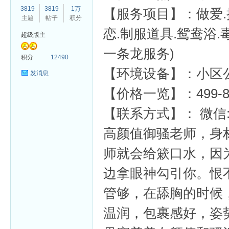
3819
3819
1万
【服务项目】：做爱.接
主题
帖子
积分
恋.制服道具.鸳鸯浴.
超级版主
一条龙服务)
杏
积分
12490
【环境设备】：小区
发消息
【价格一览】：499-8
【联系方式】： 微信:微信
高颜值御骚老师，身
师就会给簌口水，因
边拿眼神勾引你。恨
管够，在舔胸的时候
温润，包裹感好，姿