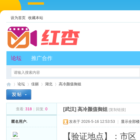
设为首页
收藏本站
论坛
推广合作
论坛
佳丽
湖北
高冷颜值御姐
[武汉]
高冷颜值御姐
查看:
318
|
回复:
0
[复制链接]
红
»
›
›
›
匿名用户.
发表于 2026-5-16 12:53:53
|
显示全部楼
【验证地点】：市区