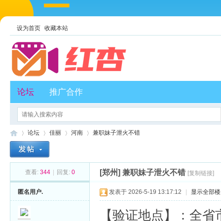
设为首页
收藏本站
论坛
推广合作
论坛
佳丽
河南
兼职妹子泄火不错
[郑州]
兼职妹子泄火不错
查看:
344
|
回复:
0
[复制链接]
红
»
›
›
›
匿名用户.
发表于 2026-5-19 13:17:12
|
显示全部楼
【验证地点】：全省