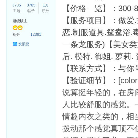
3785
3785
1万
【价格一览】：300-8
主题
帖子
积分
【服务项目】：做爱.接
超级版主
恋.制服道具.鸳鸯浴.
杏
积分
12381
一条龙服务)【美女类型】
发消息
后. 模特. 御姐. 
【联系方式】：与你号
【验证细节】：
[colo
说算挺年轻的，在房
人比较舒服的感觉。
情趣内衣之类的，相
拨动那个感觉真顶不