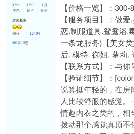
3792
3792
1万
【价格一览】：300-8
主题
帖子
积分
【服务项目】：做爱.接
超级版主
恋.制服道具.鸳鸯浴.
杏
积分
12404
一条龙服务)【美女类型】
发消息
后. 模特. 御姐. 
【联系方式】：与你号
【验证细节】：
[colo
说算挺年轻的，在房
人比较舒服的感觉。
情趣内衣之类的，相
拨动那个感觉真顶不