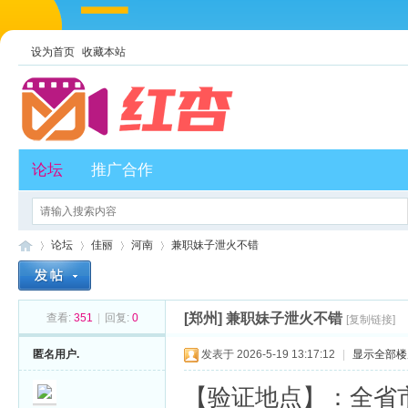
设为首页
收藏本站
论坛
推广合作
论坛
佳丽
河南
兼职妹子泄火不错
[郑州]
兼职妹子泄火不错
查看:
351
|
回复:
0
[复制链接]
红
»
›
›
›
匿名用户.
发表于 2026-5-19 13:17:12
|
显示全部楼
【验证地点】：全省