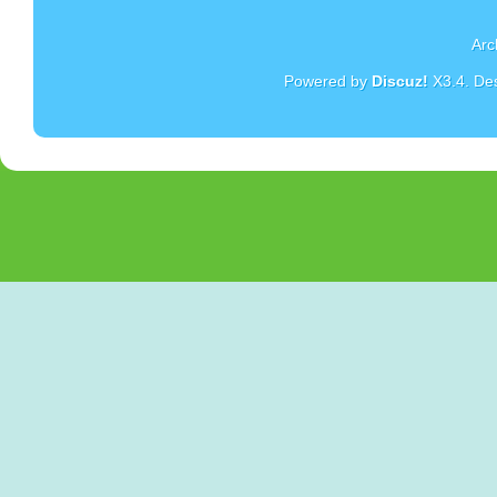
Arc
Powered by
Discuz!
X3.4
. De