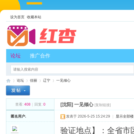
设为首页
收藏本站
论坛
推广合作
论坛
佳丽
辽宁
一见倾心
[沈阳]
一见倾心
查看:
408
|
回复:
0
[复制链接]
红
»
›
›
›
匿名用户.
发表于 2026-5-25 15:24:29
|
显示全部楼
验证地点】：全省市