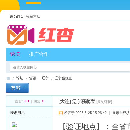
设为首页
收藏本站
论坛
推广合作
论坛
佳丽
辽宁
辽宁骚蕊宝
[大连]
辽宁骚蕊宝
查看:
381
|
回复:
0
[复制链接]
红
»
›
›
›
匿名用户.
发表于 2026-5-25 15:26:40
|
显示全部楼
【验证地点】：全省