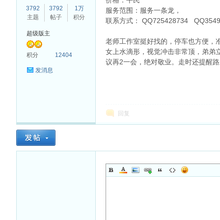
价格：平民
3792
3792
1万
服务范围：服务一条龙，
主题
帖子
积分
联系方式： QQ725428734 QQ35
超级版主
老师工作室挺好找的，停车也方便，
女上水滴形，视觉冲击非常顶，弟弟
杏
积分
12404
议再2一会，绝对敬业。走时还提醒
发消息
回复