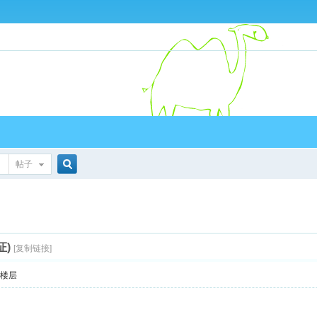
帖子
搜
索
证)
[复制链接]
部楼层