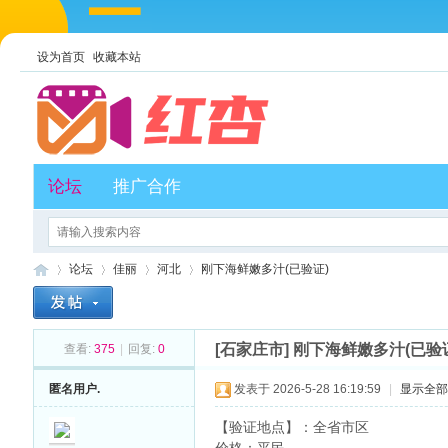
设为首页
收藏本站
论坛
推广合作
论坛
佳丽
河北
刚下海鲜嫩多汁(已验证)
[石家庄市]
刚下海鲜嫩多汁(已验
查看:
375
|
回复:
0
红
»
›
›
›
匿名用户.
发表于 2026-5-28 16:19:59
|
显示全
【验证地点】：全省市区