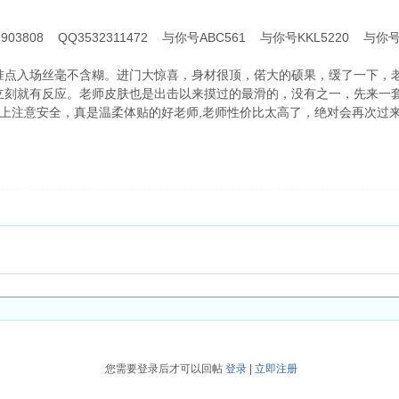
49903808 QQ3532311472 与你号ABC561 与你号KKL5220 与
准点入场丝毫不含糊。进门大惊喜，身材很顶，偌大的硕果，缓了一下，
立刻就有反应。老师皮肤也是出击以来摸过的最滑的，没有之一，先来一
路上注意安全，真是温柔体贴的好老师,老师性价比太高了，绝对会再次过
您需要登录后才可以回帖
登录
|
立即注册