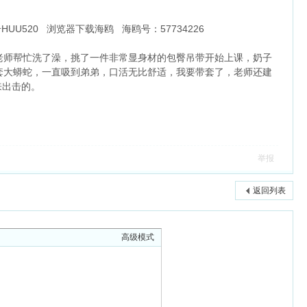
你号HUU520 浏览器下载海鸥 海鸥号：57734226
老师帮忙洗了澡，挑了一件非常显身材的包臀吊带开始上课，奶子
套大蟒蛇，一直吸到弟弟，口活无比舒适，我要带套了，老师还建
来出击的。
举报
返回列表
高级模式