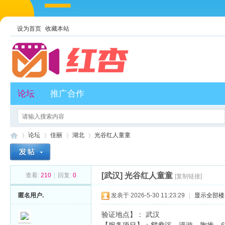
设为首页
收藏本站
论坛
推广合作
论坛
佳丽
湖北
光谷红人童童
[武汉]
光谷红人童童
查看:
210
|
回复:
0
[复制链接]
红
»
›
›
›
匿名用户.
发表于 2026-5-30 11:23:29
|
显示全部楼
验证地点】： 武汉