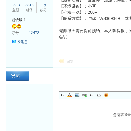
【服务项目】：鸳鸯浴，漫游，胸推，6
3813
3813
1万
【环境设备】：小区
主题
帖子
积分
【价格一览】：200+
【联系方式】：与你 WS369369 或者与
超级版主
老师很火需要提前预约。本人骚得很，
杏
积分
12472
尝试
发消息
回复
您需要登