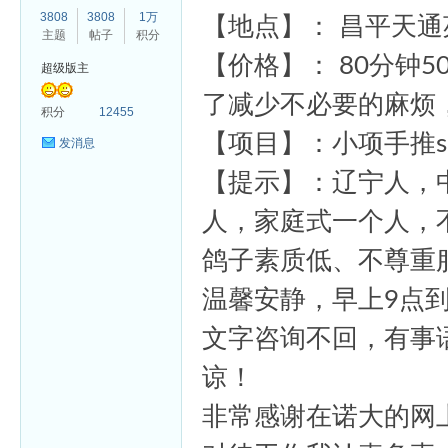
3808
3808
1万
【地点】： 昌平天
主题
帖子
积分
【价格】： 80分钟
超级版主
了减少不必要的麻烦
杏
积分
12455
【项目】：小项手推s
发消息
【提示】：辽宁人，中
人，家庭式一个人，
鸽子素质低、不尊重
温馨安静，早上9点到
文字咨询不回，有事
谅！
非常感谢在诺大的网