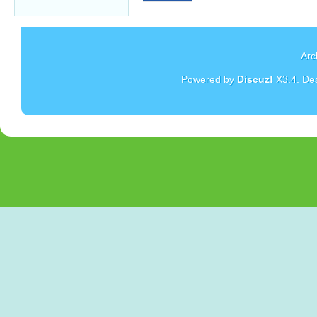
Arc
Powered by
Discuz!
X3.4
. De