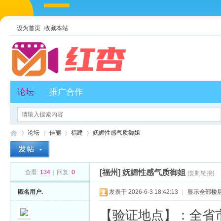
设为首页
收藏本站
论坛
推广合作
论坛
佳丽
福建
妩媚性感气质御姐
[福州]
妩媚性感气质御姐
查看:
134
|
回复:
0
[复制链接]
红
»
›
›
›
匿名用户.
发表于 2026-6-3 18:42:13
|
显示全部楼
【验证地点】：全省