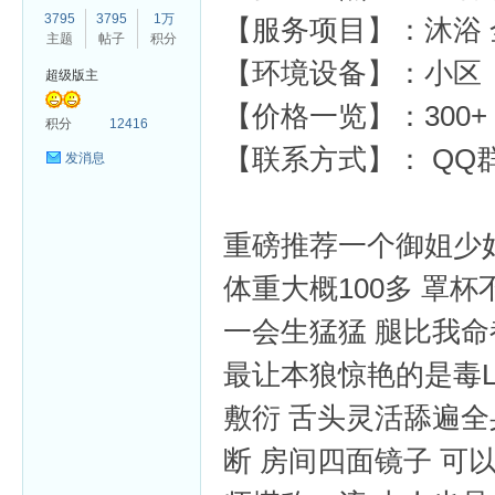
3795
3795
1万
【服务项目】：沐浴 全
主题
帖子
积分
【环境设备】：小区
超级版主
【价格一览】：300+
杏
积分
12416
【联系方式】： QQ群:27
发消息
重磅推荐一个御姐少妇
体重大概100多 罩杯
一会生猛猛 腿比我命
最让本狼惊艳的是毒L
敷衍 舌头灵活舔遍全
断 房间四面镜子 可