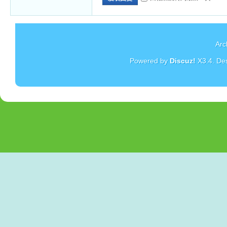
Arc
Powered by
Discuz!
X3.4
. De