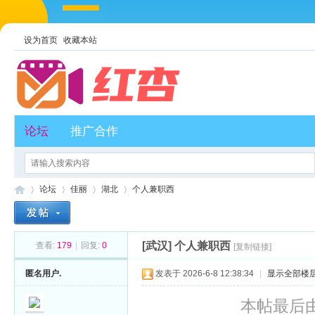
设为首页
收藏本站
论坛
推广合作
论坛
佳丽
湖北
个人兼职西
[武汉]
个人兼职西
查看:
179
|
回复:
0
[复制链接]
红
»
›
›
›
匿名用户.
发表于 2026-6-8 12:38:34
|
显示全部楼
本帖最后由 匿