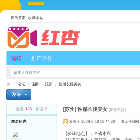
设为首页
收藏本站
论坛
推广合作
论坛
佳丽
江苏
性感长腿美女
[苏州]
性感长腿美女
查看:
126
|
回复:
0
[复制链接]
红
»
›
›
›
匿名用户.
发表于 2026-6-16 16:44:38
|
显示全部楼
【验证地点】：全省市区