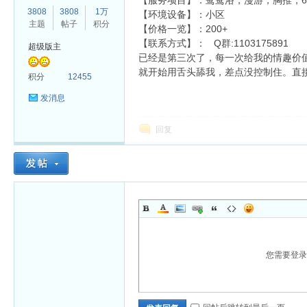
【服务项目】：鸳鸯浴，漫游，胸推，
3808
3808
1万
【环境设备】：小区
主题
帖子
积分
【价格一览】：200+
【联系方式】： Q群:1103175891
超级版主
已经是第三次了，每一次给我的情趣价
就开始用舌头舔我，差点没控制住。直
杏
积分
12455
发消息
回复
您需要登