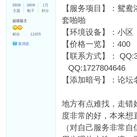
3808
3808
1万
【服务项目】：鸳鸯浴 
主题
帖子
积分
套啪啪
超级版主
【环境设备】：小区
杏
积分
12455
【价格一览】：400
发消息
【联系方式】： QQ:306
QQ:1727804646
【添加暗号】：论坛
地方有点难找，走错
度非常的好，本来想
（对自己服务非常自