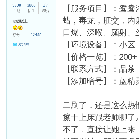
3808
3808
1万
【服务项目】：鸳鸯浴
主题
帖子
积分
蜡，毒龙，肛交，内
超级版主
口爆、深喉、颜射、
杏
积分
12455
【环境设备】：小区
发消息
【价格一览】：200+
【联系方式】：品茶 飞机
【添加暗号】：蓝精
二刷了，还是这么热
擦干上床跟老师聊了
不了，直接让她上来