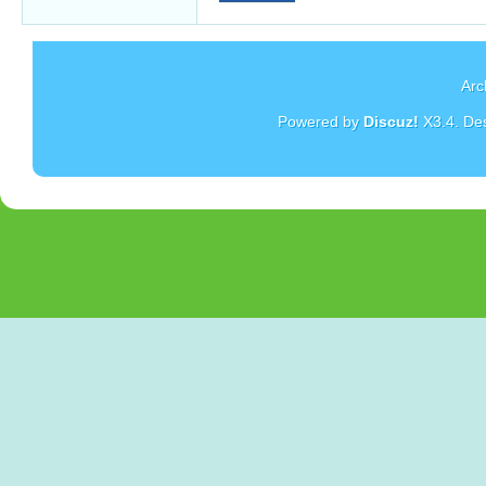
Arc
Powered by
Discuz!
X3.4
. De