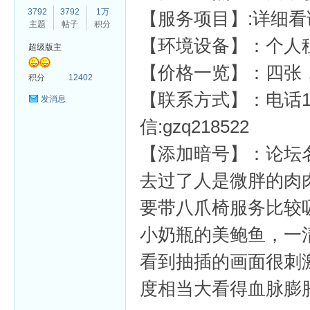
3792
3792
1万
【服务项目】:详细看
主题
帖子
积分
【环境设备】：个人
超级版主
【价格一览】：四张
杏
积分
12402
【联系方式】：电话13936
发消息
信:gzq218522
【添加暗号】：论坛
去过了人是微胖的肉
要带八爪椅服务比较
小奶瓶的美鲍鱼，一
看到抽插的画面很刺
度相当大看得血脉膨