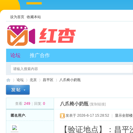
设为首页
收藏本站
论坛
推广合作
论坛
北京
昌平区
八爪椅小奶瓶
八爪椅小奶瓶
查看:
249
|
回复:
0
[复制链接]
红
»
›
›
›
匿名用户.
发表于 2026-6-17 15:28:52
|
显示全部楼
【验证地点】：昌平