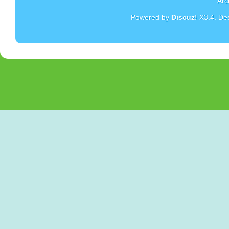
Arc
Powered by
Discuz!
X3.4
. De