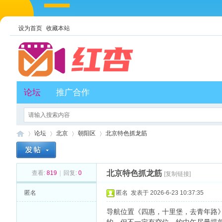
设为首页
收藏本站
论坛
推广合作
论坛
北京
朝阳区
北京特色抓龙筋
北京特色抓龙筋
查看:
819
|
回复:
0
[复制链接]
红
»
›
›
›
匿名
匿名
发表于 2026-6-23 10:37:35
导航位置《四惠，十里堡，去青年路