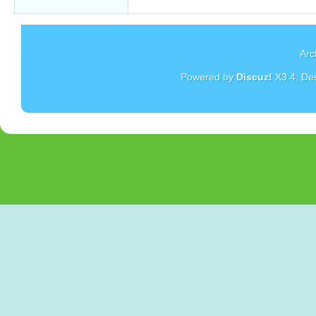
Arc
Powered by
Discuz!
X3.4
. De