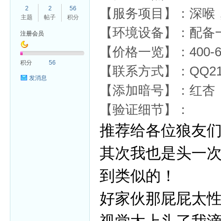
2
2
56
【服务项目】：深喉
主题
帖子
积分
【环境设备】：配备
注册会员
【价格一览】：400-6
杏
积分
56
【联系方式】：QQ2111
发消息
【添加暗号】：红杏
【验证细节】：
推荐给各位狼友
其次我也是头一次
到类似的！
好家伙那屁屁太