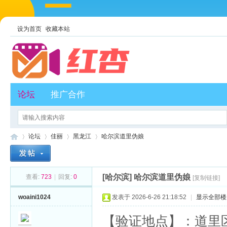
设为首页
收藏本站
论坛
推广合作
论坛
佳丽
黑龙江
哈尔滨道里伪娘
[哈尔滨]
哈尔滨道里伪娘
查看:
723
|
回复:
0
[复制链接]
红
»
›
›
›
woaini1024
发表于 2026-6-26 21:18:52
|
显示全部楼
【验证地点】：道里