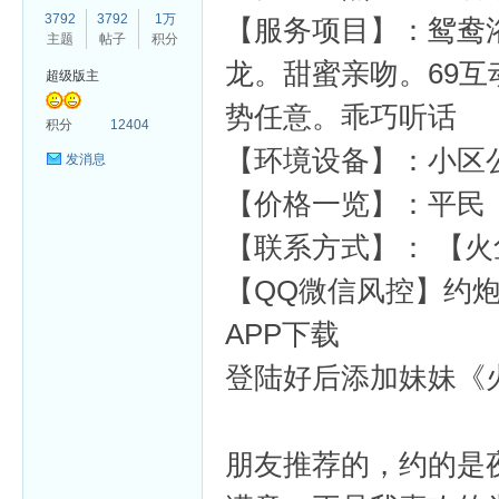
3792
3792
1万
【服务项目】：鸳鸯
主题
帖子
积分
龙。甜蜜亲吻。69
超级版主
势任意。乖巧听话
杏
积分
12404
【环境设备】：小区
发消息
【价格一览】：平民
【联系方式】： 【火鱼
【QQ微信风控】约炮
APP下载
登陆好后添加妹妹《火
朋友推荐的，约的是