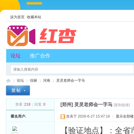
设为首页
收藏本站
论坛
推广合作
论坛
佳丽
河南
灵灵老师会一字马
[郑州]
灵灵老师会一字马
查看:
218
|
回复:
0
[复制链接]
红
»
›
›
›
匿名用户.
发表于 2026-6-27 15:47:16
|
显示全部楼
【验证地点】：全省